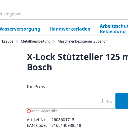
Arbeitsschut
Wasserversorgung
Handwerkerladen
Bekleidung
rkzeuge
Metallbearbeitung
Maschinenbezogenes Zubehör
X-Lock Stützteller 12
Bosch
Ihr Preis
Stk.
nicht Lagerartikel
Artikel-Nr:
2608601715
EAN Code:
3165140938518