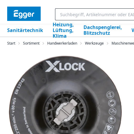
Heizung,
Dachspenglerei,
Sanitärtechnik
Lüftung,
Blitzschutz
Klima
Start
Sortiment
Handwerkerladen
Werkzeuge
Maschinenwe