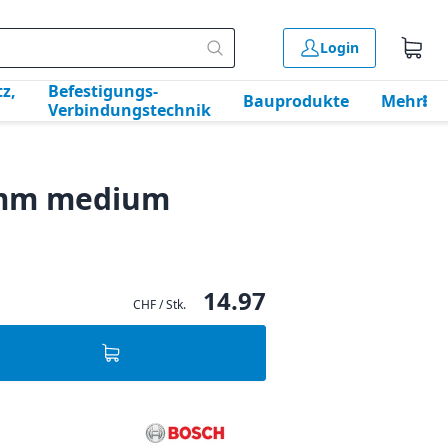
Login
z,
Befestigungs-
Bauprodukte
Mehr
Verbindungstechnik
5 mm medium
14.97
CHF / Stk.