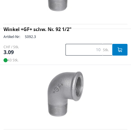
Winkel +GF+ schw. Nr. 92 1/2"
Artikel-Nr:
S092.3
CHF / Stk.
Stk.
3.09
43 Stk.