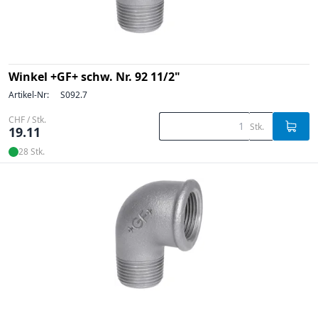
Winkel +GF+ schw. Nr. 92 11/2"
Artikel-Nr:
S092.7
CHF / Stk.
Stk.
19.11
28 Stk.