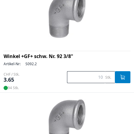
Winkel +GF+ schw. Nr. 92 3/8"
Artikel-Nr:
S092.2
CHF / Stk.
Stk.
3.65
94 Stk.