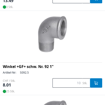
13.49
3 Stk.
Winkel +GF+ schw. Nr. 92 1"
Artikel-Nr:
S092.5
CHF / Stk.
Stk.
8.01
25 Stk.