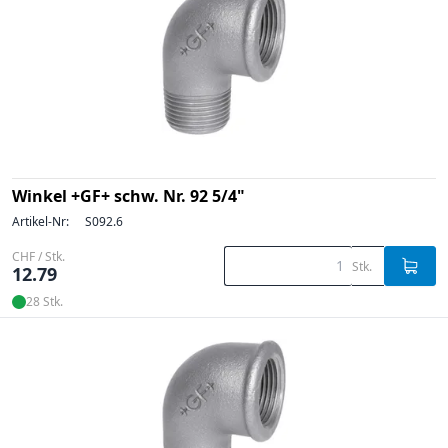
Winkel +GF+ schw. Nr. 92 5/4"
Artikel-Nr:
S092.6
CHF / Stk.
Stk.
12.79
28 Stk.