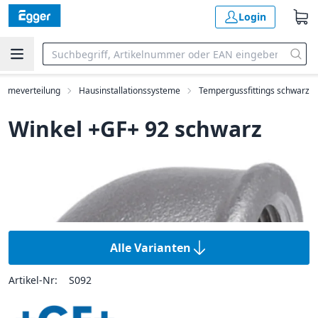
Login
ärmeverteilung
Hausinstallationssysteme
Tempergussfittings schwarz
Winkel +GF+ 92 schwarz
Alle Varianten
Artikel-Nr:
S092