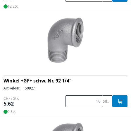
12 Stk.
Winkel +GF+ schw. Nr. 92 1/4"
Artikel-Nr:
S092.1
CHF / Stk.
Stk.
5.62
9 Stk.