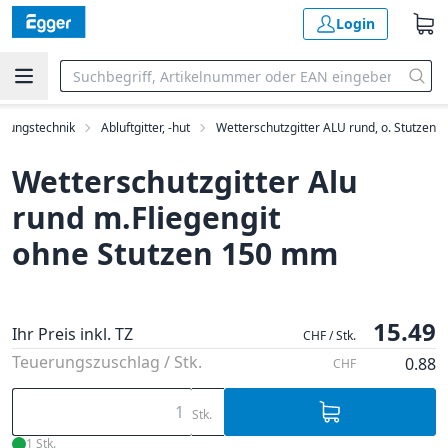
Login
ftungstechnik
Abluftgitter, -hut
Wetterschutzgitter ALU rund, o. Stutzen
Wetterschutzgitter Alu
rund m.Fliegengit
ohne Stutzen 150 mm
15.49
Ihr Preis inkl. TZ
CHF / Stk.
Teuerungszuschlag / Stk.
0.88
CHF
Stk.
1 Stk.