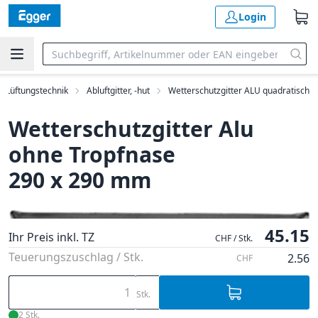
Login
Lüftungstechnik
Abluftgitter, -hut
Wetterschutzgitter ALU quadratisch
Wetterschutzgitter Alu
ohne Tropfnase
290 x 290 mm
45.15
Ihr Preis inkl. TZ
CHF / Stk.
Teuerungszuschlag / Stk.
2.56
CHF
Stk.
2 Stk.