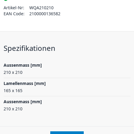
Artikel-Nr:
WQA210210
EAN Code:
2100000136582
Spezifikationen
Aussenmass [mm]
210 x 210
Lamellenmass [mm]
165 x 165
Aussenmass [mm]
210 x 210