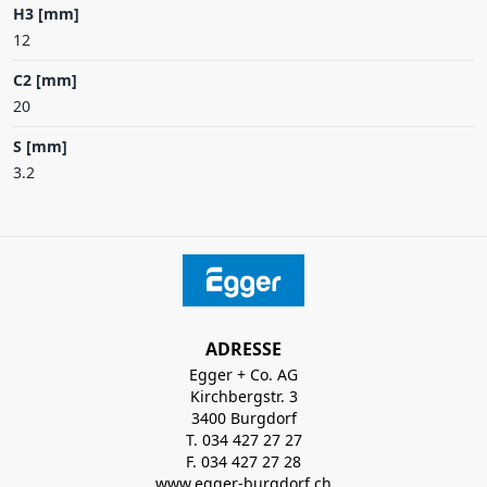
H3 [mm]
12
C2 [mm]
20
S [mm]
3.2
ADRESSE
Egger + Co. AG
Kirchbergstr. 3
3400 Burgdorf
T. 034 427 27 27
F. 034 427 27 28
www.egger-burgdorf.ch