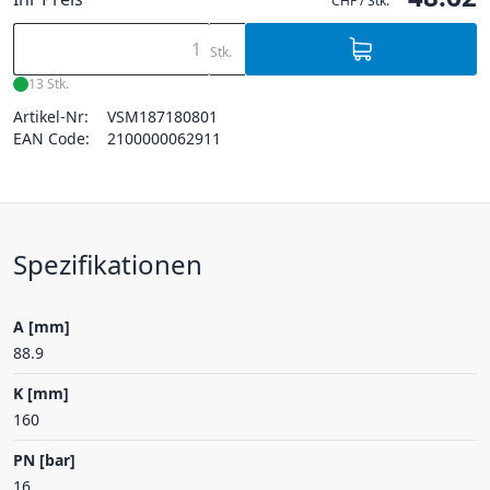
CHF / Stk.
Stk.
13 Stk.
Artikel-Nr:
VSM187180801
EAN Code:
2100000062911
Spezifikationen
A [mm]
88.9
K [mm]
160
PN [bar]
16