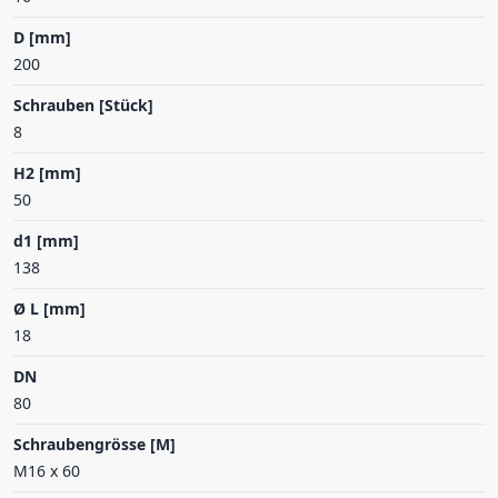
D [mm]
200
Schrauben [Stück]
8
H2 [mm]
50
d1 [mm]
138
Ø L [mm]
18
DN
80
Schraubengrösse [M]
M16 x 60