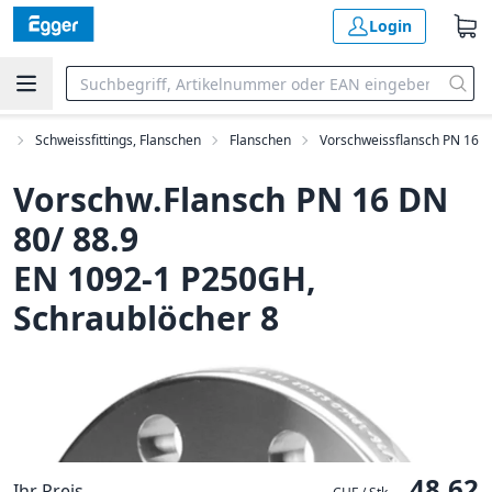
Login
me
Schweissfittings, Flanschen
Flanschen
Vorschweissflansch PN 16
Vorschw.Flansch PN 16 DN
80/ 88.9
EN 1092-1 P250GH,
Schraublöcher 8
48.62
Ihr Preis