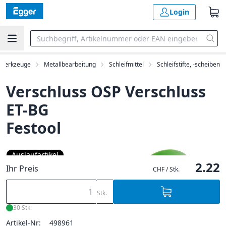
Login
werkzeuge
Metallbearbeitung
Schleifmittel
Schleifstifte, -scheiben
Verschluss OSP Verschluss
ET-BG
Festool
Auslaufartikel
2.22
Ihr Preis
CHF / Stk.
Stk.
30 Stk.
Artikel-Nr:
498961