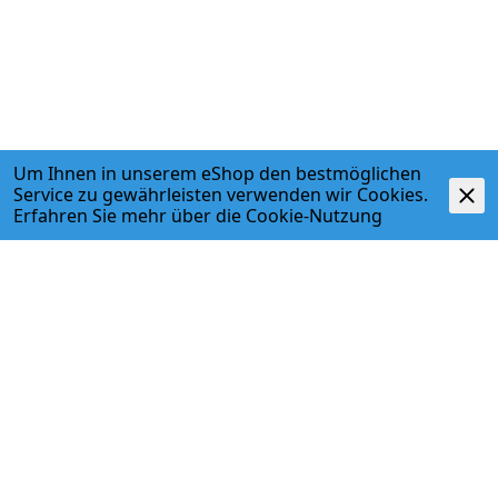
Um Ihnen in unserem eShop den bestmöglichen
Service zu gewährleisten verwenden wir Cookies.
Erfahren Sie mehr über die
Cookie-Nutzung
Beschreibung
- Einsatz in Zweirohr-Zentralheizungsanlagen mit
Zwangsumwälzung
- Messing-Armatur, mit vernickeltem Gehäuse, Spindel
aus nichtrostendem Stahl
- Anschluss für Gewinde- und Klemmringverbindungen
- Thermostat-Gewindeanschluss M30 x 1.5
- Ohne Voreinstellung, Bauschutzkappe schwarz
- Max. Betriebsdruck: 10 bar (PN 10)