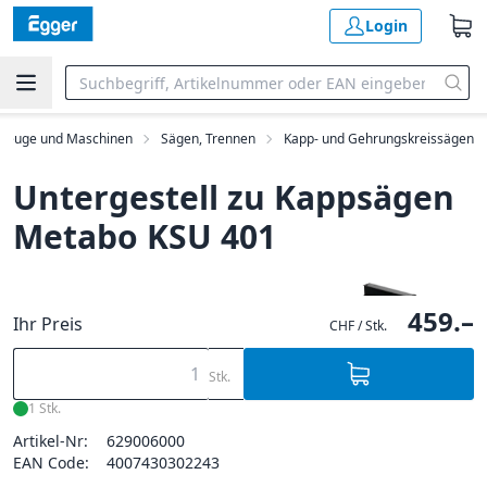
Login
kzeuge und Maschinen
Sägen, Trennen
Kapp- und Gehrungskreissägen
Untergestell zu Kappsägen
Metabo KSU 401
459.–
Ihr Preis
CHF / Stk.
Stk.
1 Stk.
Artikel-Nr:
629006000
EAN Code:
4007430302243