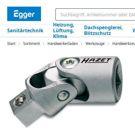
Heizung,
Dachspenglerei,
Sanitärtechnik
Lüftung,
Blitzschutz
Klima
Start
Sortiment
Handwerkerladen
Werkzeuge
Handwerkze