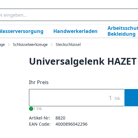
Arbeitsschut
Wasserversorgung
Handwerkerladen
Bekleidung
uge
Schlüsselwerkzeuge
Steckschlüssel
Universalgelenk HAZET
Ihr Preis
Stk.
1 Stk.
Artikel-Nr:
8820
EAN Code:
4000896042296