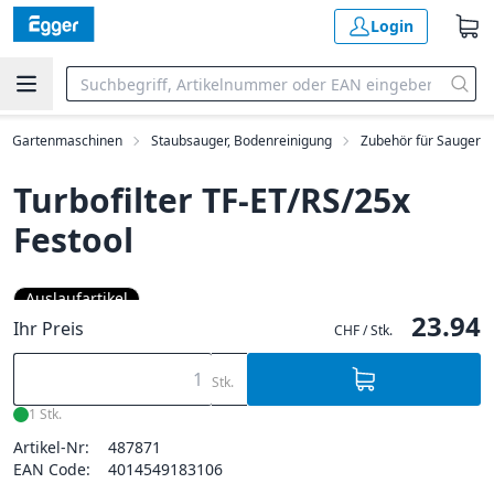
Login
ng, Gartenmaschinen
Staubsauger, Bodenreinigung
Zubehör für Sauger
Turbofilter TF-ET/RS/25x
Festool
Auslaufartikel
23.94
Ihr Preis
CHF / Stk.
Stk.
1 Stk.
Artikel-Nr:
487871
EAN Code:
4014549183106