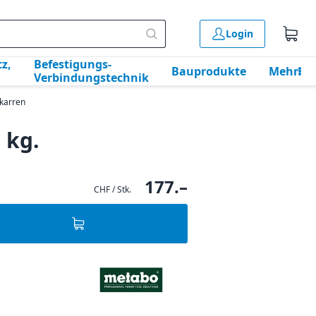
Login
z,
Befestigungs-
Bauprodukte
Mehr
Verbindungstechnik
-karren
 kg.
177.–
CHF / Stk.