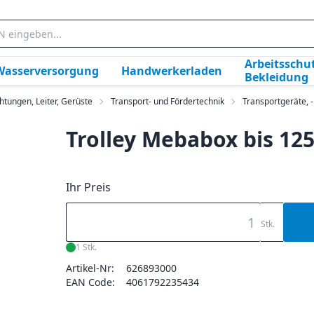
Arbeitsschut
Wasserversorgung
Handwerkerladen
Bekleidung
htungen, Leiter, Gerüste
Transport- und Fördertechnik
Transportgeräte, 
Trolley Mebabox bis 125
Ihr Preis
Stk.
1 Stk.
Artikel-Nr:
626893000
EAN Code:
4061792235434