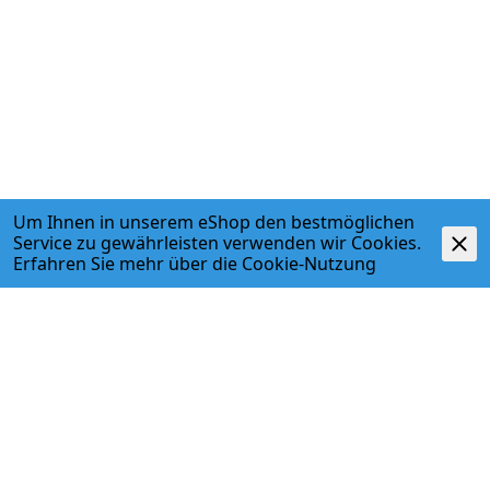
Um Ihnen in unserem eShop den bestmöglichen
Service zu gewährleisten verwenden wir Cookies.
Erfahren Sie mehr über die
Cookie-Nutzung
ADRESSE
Egger + Co. AG
Kirchbergstr. 3
3400 Burgdorf
T. 034 427 27 27
F. 034 427 27 28
www.egger-burgdorf.ch