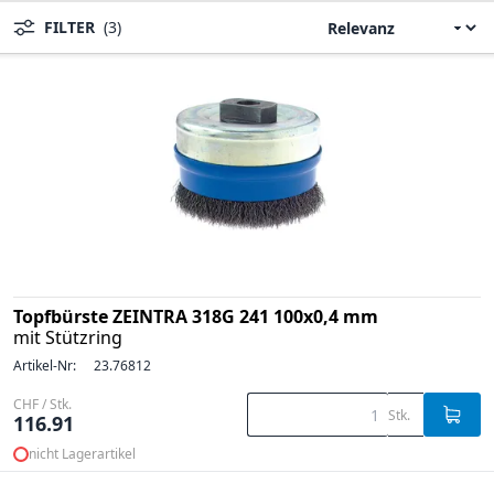
FILTER
(3)
Topfbürste ZEINTRA 318G 241 100x0,4 mm
mit Stützring
Artikel-Nr:
23.76812
CHF / Stk.
Stk.
116.91
nicht Lagerartikel