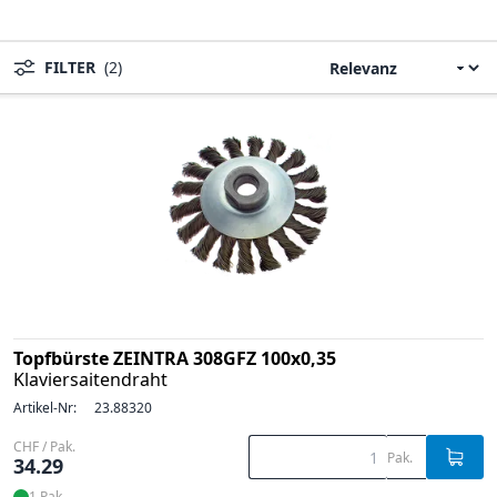
FILTER
(2)
Topfbürste ZEINTRA 308GFZ 100x0,35
Klaviersaitendraht
Artikel-Nr:
23.88320
CHF / Pak.
Pak.
34.29
1 Pak.