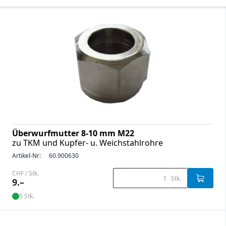
Überwurfmutter 8-10 mm M22
zu TKM und Kupfer- u. Weichstahlrohre
Artikel-Nr:
60.900630
CHF / Stk.
Stk.
9.–
5 Stk.