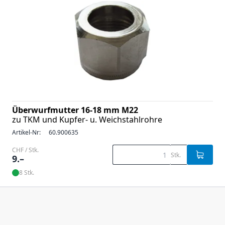
Überwurfmutter 16-18 mm M22
zu TKM und Kupfer- u. Weichstahlrohre
Artikel-Nr:
60.900635
CHF / Stk.
Stk.
9.–
8 Stk.