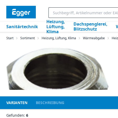
Heizung,
Dachspenglerei,
Sanitärtechnik
Lüftung,
Blitzschutz
Klima
Start
Sortiment
Heizung, Lüftung, Klima
Wärmeabgabe
Hei
VARIANTEN
BESCHREIBUNG
Gefunden:
6