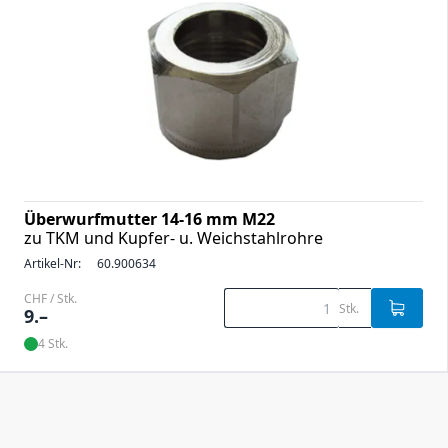
Überwurfmutter 14-16 mm M22
zu TKM und Kupfer- u. Weichstahlrohre
Artikel-Nr:
60.900634
CHF / Stk.
Stk.
9.–
4 Stk.