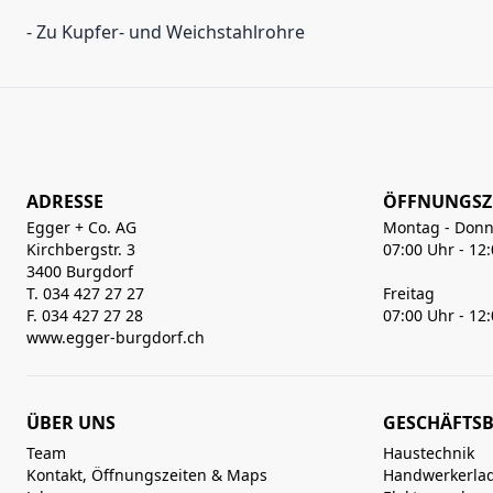
- Zu Kupfer- und Weichstahlrohre
ADRESSE
ÖFFNUNGSZ
Egger + Co. AG
Montag - Donn
Kirchbergstr. 3
07:00 Uhr - 12
3400 Burgdorf
T. 034 427 27 27
Freitag
F. 034 427 27 28
07:00 Uhr - 12
www.egger-burgdorf.ch
ÜBER UNS
GESCHÄFTSB
Team
Haustechnik
Kontakt, Öffnungszeiten & Maps
Handwerkerla