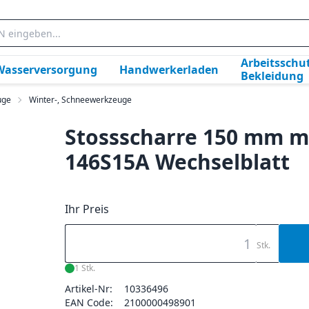
Arbeitsschut
Wasserversorgung
Handwerkerladen
Bekleidung
uge
Winter-, Schneewerkzeuge
Stossscharre 150 mm mi
146S15A Wechselblatt
Ihr Preis
Stk.
1 Stk.
Artikel-Nr:
10336496
EAN Code:
2100000498901