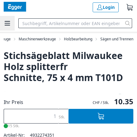
Login
zeuge
Maschinenwerkzeuge
Holzbearbeitung
Sägen und Trennen
Stichsägeblatt Milwaukee
Holz splitterfr
Schnitte, 75 x 4 mm T101D
10.35
Ihr Preis
CHF / Stk.
Stk.
15 Stk.
Artikel-Nr:
4932274351