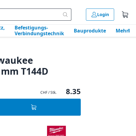
Login
z,
Befestigungs-
Bauprodukte
Mehr
Verbindungstechnik
lwaukee
 4 mm T144D
8.35
CHF / Stk.