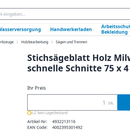
Arbeitsschut
Wasserversorgung
Handwerkerladen
Bekleidung
rkzeuge
Holzbearbeitung
Sägen und Trennen
Stichsägeblatt Holz Mi
schnelle Schnitte 75 x
Ihr Preis
Stk.
z.Z. kein Lagerbestand
Artikel-Nr:
4932213116
EAN Code:
4002395301492