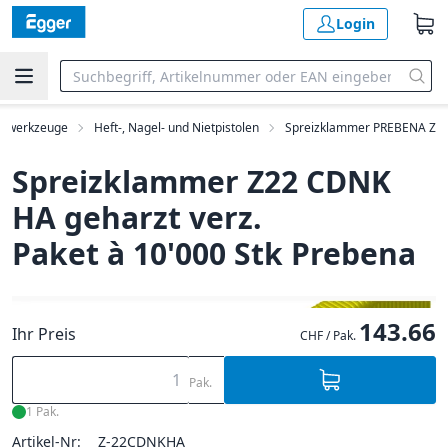
Login
ftwerkzeuge
Heft-, Nagel- und Nietpistolen
Spreizklammer PREBENA Z
Spreizklammer Z22 CDNK
HA geharzt verz.
Paket à 10'000 Stk Prebena
143.66
Ihr Preis
CHF / Pak.
Pak.
1 Pak.
Artikel-Nr:
Z-22CDNKHA