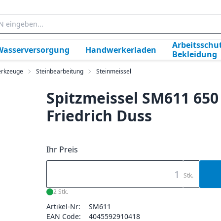
Arbeitsschut
Wasserversorgung
Handwerkerladen
Bekleidung
rkzeuge
Steinbearbeitung
Steinmeissel
Spitzmeissel SM611 65
Friedrich Duss
Ihr Preis
Stk.
2 Stk.
Artikel-Nr:
SM611
EAN Code:
4045592910418