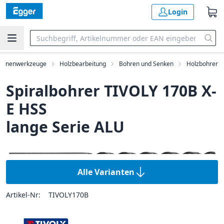
Login
hinenwerkzeuge
Holzbearbeitung
Bohren und Senken
Holzbohrer
Spiralbohrer TIVOLY 170B X-
E HSS
lange Serie ALU
Alle Varianten
Artikel-Nr:
TIVOLY170B