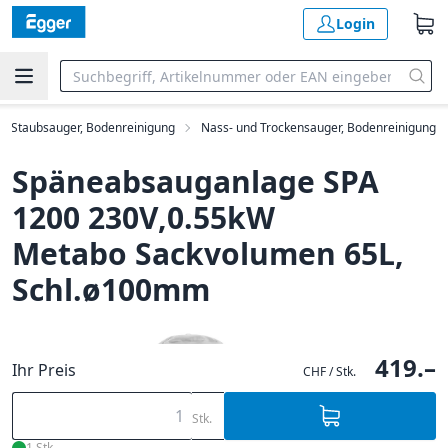
Login
Staubsauger, Bodenreinigung
Nass- und Trockensauger, Bodenreinigung
Späneabsauganlage SPA
1200 230V,0.55kW
Metabo Sackvolumen 65L,
Schl.ø100mm
419.–
Ihr Preis
CHF / Stk.
Stk.
1 Stk.