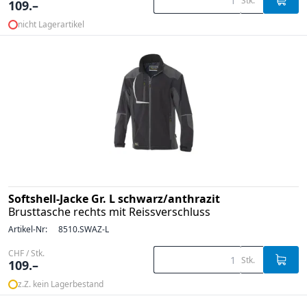
Stk.
109.–
nicht Lagerartikel
Softshell-Jacke Gr. L schwarz/anthrazit
Brusttasche rechts mit Reissverschluss
Artikel-Nr:
8510.SWAZ-L
CHF / Stk.
Stk.
109.–
z.Z. kein Lagerbestand