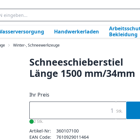
Arbeitsschut
Wasserversorgung
Handwerkerladen
Bekleidung
uge
Winter-, Schneewerkzeuge
Schneeschieberstiel
Länge 1500 mm/34mm
Ihr Preis
Stk.
2 Stk.
Artikel-Nr:
360107100
EAN Code:
7610929011464