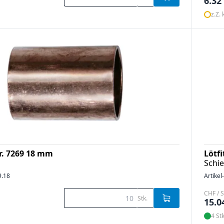
6.32
z.Z.
Nr. 7269 18 mm
Lötf
Schi
9.18
Artikel
CHF / S
Stk.
15.0
4 Stk