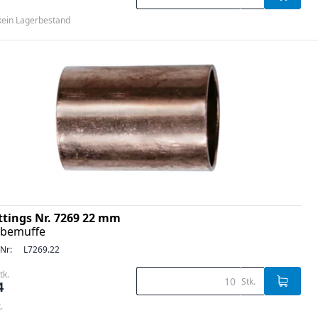
 kein Lagerbestand
ittings Nr. 7269 22 mm
ebemuffe
-Nr:
L7269.22
tk.
Stk.
4
.