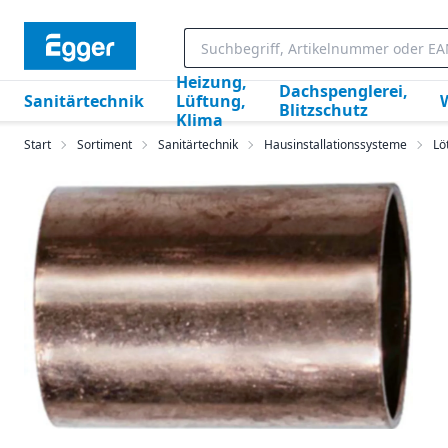
Heizung,
Dachspenglerei,
Sanitärtechnik
Lüftung,
Blitzschutz
Klima
Start
Sortiment
Sanitärtechnik
Hausinstallationssysteme
Löt