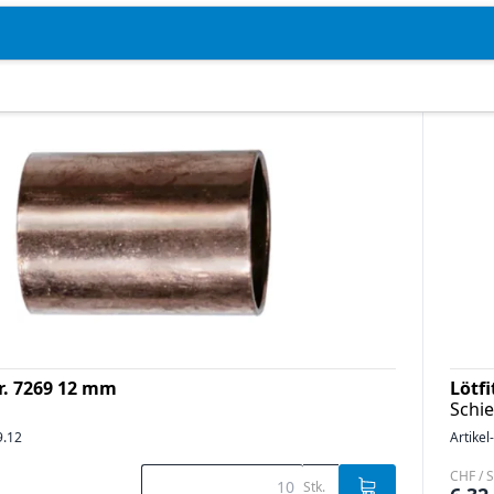
Nr. 7269 12 mm
Lötf
Schi
9.12
Artikel
CHF / S
Stk.