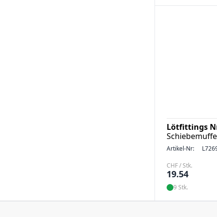
Lötfittings 
Schiebemuffe
Artikel-Nr:
L726
CHF / Stk.
19.54
9 Stk.