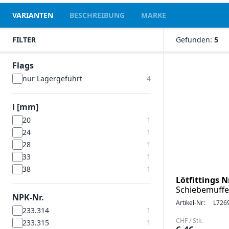
VARIANTEN
BESCHREIBUNG
MARKE
FILTER
Gefunden:
5
Flags
nur Lagergeführt
4
l [mm]
20
1
24
1
28
1
33
1
38
1
Lötfittings 
Schiebemuffe
NPK-Nr.
Artikel-Nr:
L726
233.314
1
CHF / Stk.
233.315
1