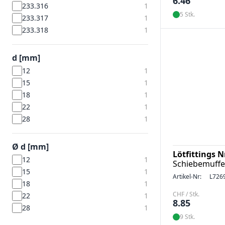
6.46
233.316
1
5 Stk.
233.317
1
233.318
1
d [mm]
12
1
15
1
18
1
22
1
28
1
Ø d [mm]
Lötfittings 
12
1
Schiebemuffe
15
1
Artikel-Nr:
L726
18
1
CHF / Stk.
22
1
8.85
28
1
9 Stk.