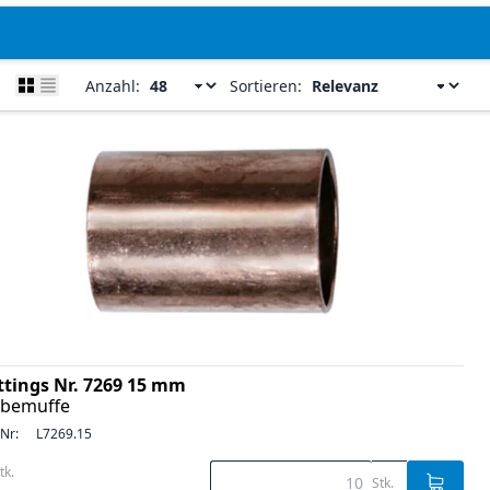
Anzahl:
Sortieren:
ittings Nr. 7269 15 mm
ebemuffe
-Nr:
L7269.15
tk.
Stk.