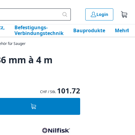
Login
z,
Befestigungs-
Bauprodukte
Mehr
Verbindungstechnik
ehör für Sauger
36 mm à 4 m
101.72
CHF / Stk.