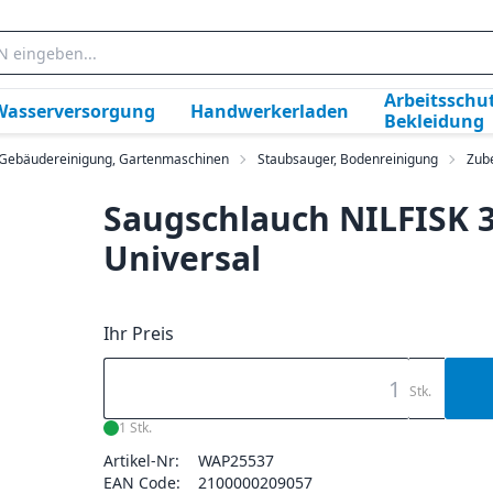
Arbeitsschut
Wasserversorgung
Handwerkerladen
Bekleidung
, Gebäudereinigung, Gartenmaschinen
Staubsauger, Bodenreinigung
Zub
Saugschlauch NILFISK 
Universal
Ihr Preis
Stk.
1 Stk.
Artikel-Nr:
WAP25537
EAN Code:
2100000209057