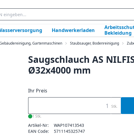
Arbeitsschut
Wasserversorgung
Handwerkerladen
Bekleidung
, Gebäudereinigung, Gartenmaschinen
Staubsauger, Bodenreinigung
Zub
Saugschlauch AS NILFI
Ø32x4000 mm
Ihr Preis
Stk.
1 Stk.
Artikel-Nr:
WAP107413543
EAN Code:
5711145325747