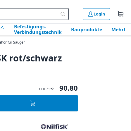
Login
z,
Befestigungs-
Bauprodukte
Mehr
Verbindungstechnik
ehör für Sauger
SK rot/schwarz
90.80
CHF / Stk.