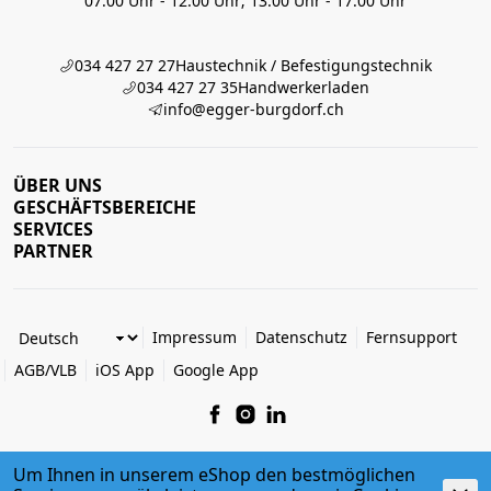
07:00 Uhr - 12:00 Uhr; 13:00 Uhr - 17:00 Uhr
034 427 27 27
Haustechnik / Befestigungstechnik
034 427 27 35
Handwerkerladen
info@egger-burgdorf.ch
ÜBER UNS
GESCHÄFTSBEREICHE
SERVICES
PARTNER
Impressum
Datenschutz
Fernsupport
AGB/VLB
iOS App
Google App
Um Ihnen in unserem eShop den bestmöglichen