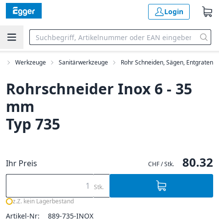
Login
n
Werkzeuge
Sanitärwerkzeuge
Rohr Schneiden, Sägen, Entgraten
Rohrschneider Inox 6 - 35
mm
Typ 735
80.32
Ihr Preis
CHF / Stk.
Stk.
z.Z. kein Lagerbestand
Artikel-Nr:
889-735-INOX