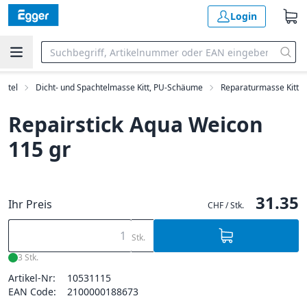
Login
ittel
Dicht- und Spachtelmasse Kitt, PU-Schäume
Reparaturmasse Kitt
Repairstick Aqua Weicon
115 gr
31.35
Ihr Preis
CHF / Stk.
Stk.
3 Stk.
Artikel-Nr:
10531115
EAN Code:
2100000188673