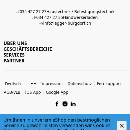
034 427 27 27
Haustechnik / Befestigungstechnik
034 427 27 35
Handwerkerladen
info@egger-burgdorf.ch
ÜBER UNS
GESCHÄFTSBEREICHE
SERVICES
PARTNER
Impressum
Datenschutz
Fernsupport
AGB/VLB
iOS App
Google App
Um Ihnen in unserem eShop den bestmöglichen
Service zu gewährleisten verwenden wir Cookies.
© 2026 Egger + Co. AG