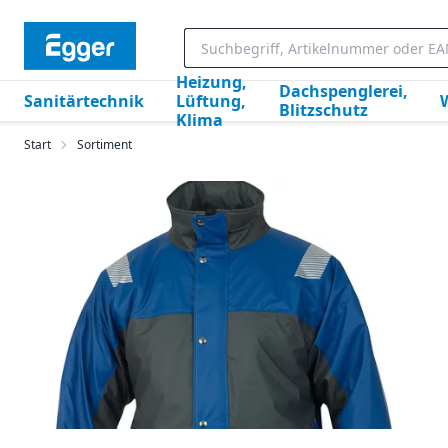
Heizung,
Dachspenglerei,
Sanitärtechnik
Lüftung,
Blitzschutz
Klima
Start
Sortiment