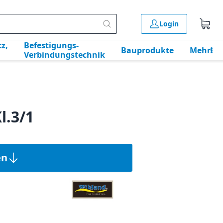
Login
z,
Befestigungs-
Bauprodukte
Mehr
Verbindungstechnik
l.3/1
en