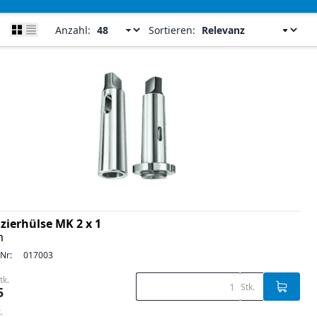
Anzahl:
Sortieren:
zierhülse MK 2 x 1
m
-Nr:
017003
tk.
Stk.
5
.