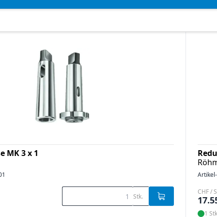
e MK 3 x 1
Redu
Röh
01
Artikel
CHF / S
Stk.
17.5
1 Stk