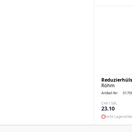
Reduzierhül
Röhm
Artikel-Nr:
0170
CHF / Stk.
23.10
nicht Lagerartik