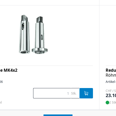
se MK4x2
Redu
Röh
06
Artikel
CHF / S
Stk.
23.1
el
2 Stk