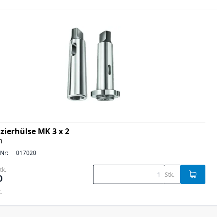
zierhülse MK 3 x 2
m
-Nr:
017020
tk.
Stk.
0
.