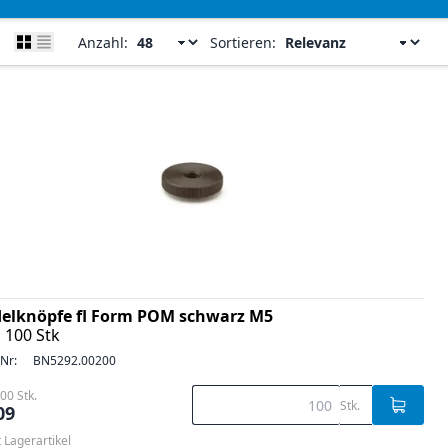
Anzahl:
Sortieren:
elknöpfe fl Form POM schwarz M5
 100 Stk
-Nr:
BN5292.00200
00 Stk.
Stk.
09
t Lagerartikel