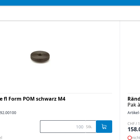
e fl Form POM schwarz M4
Ränd
Pak à
92.00100
Artikel
CHF / 1
Stk.
158.
el
nich