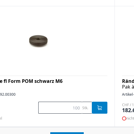
e fl Form POM schwarz M6
Ränd
Pak à
92.00300
Artikel
CHF / 1
Stk.
182.
el
nich