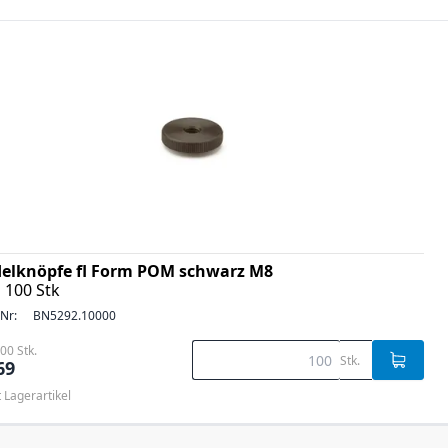
elknöpfe fl Form POM schwarz M8
 100 Stk
-Nr:
BN5292.10000
00 Stk.
Stk.
69
t Lagerartikel