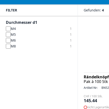
FILTER
Gefunden:
4
Durchmesser d1
M4
1
M5
1
M6
1
M8
1
Rändelknöpf
Pak à 100 Stk
Artikel-Nr:
BN52
CHF / 100 Stk.
145.44
nicht Lagerartik