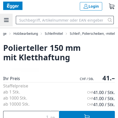
Login
euge
Holzbearbeitung
Schleifmittel
Schleif-, Polierscheiben, -mittel
Polierteller 150 mm
mit Kletthaftung
41.–
Ihr Preis
CHF / Stk.
Staffelpreise
ab 1 Stk.
41.00 / Stk.
CHF
ab 1000 Stk.
41.00 / Stk.
CHF
ab 10000 Stk.
41.00 / Stk.
CHF
Stk.