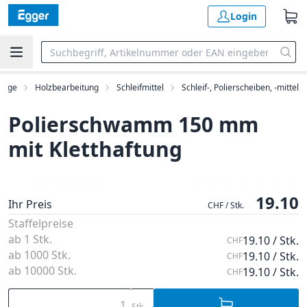
Login
euge
Holzbearbeitung
Schleifmittel
Schleif-, Polierscheiben, -mittel
Polierschwamm 150 mm
mit Kletthaftung
19.10
Ihr Preis
CHF / Stk.
Staffelpreise
ab 1 Stk.
19.10 / Stk.
CHF
ab 1000 Stk.
19.10 / Stk.
CHF
ab 10000 Stk.
19.10 / Stk.
CHF
Stk.