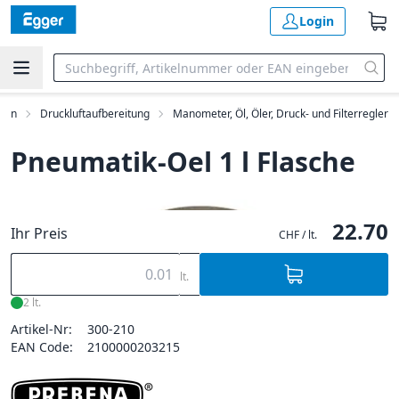
Login
inen
Druckluftaufbereitung
Manometer, Öl, Öler, Druck- und Filterregler
Pneumatik-Oel 1 l Flasche
22.70
Ihr Preis
CHF / lt.
lt.
2 lt.
Artikel-Nr:
300-210
EAN Code:
2100000203215