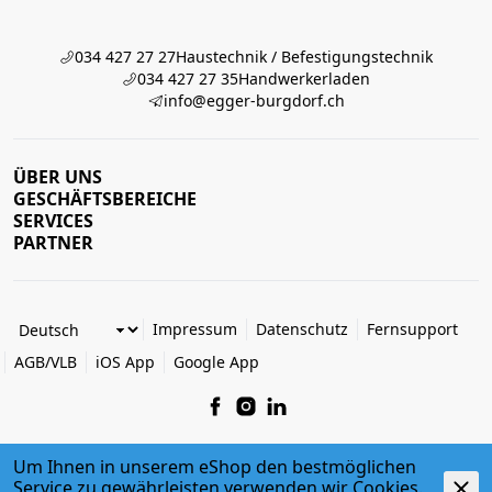
034 427 27 27
Haustechnik / Befestigungstechnik
034 427 27 35
Handwerkerladen
info@egger-burgdorf.ch
ÜBER UNS
GESCHÄFTSBEREICHE
SERVICES
PARTNER
Impressum
Datenschutz
Fernsupport
AGB/VLB
iOS App
Google App
Um Ihnen in unserem eShop den bestmöglichen
Service zu gewährleisten verwenden wir Cookies.
© 2026 Egger + Co. AG