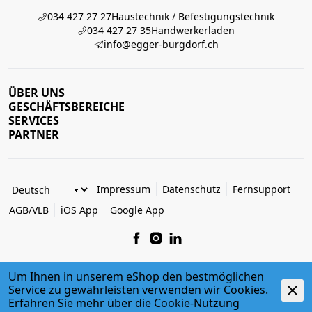
034 427 27 27
Haustechnik / Befestigungstechnik
034 427 27 35
Handwerkerladen
info@egger-burgdorf.ch
ÜBER UNS
GESCHÄFTSBEREICHE
SERVICES
PARTNER
Impressum
Datenschutz
Fernsupport
AGB/VLB
iOS App
Google App
Um Ihnen in unserem eShop den bestmöglichen
Service zu gewährleisten verwenden wir Cookies.
© 2026 Egger + Co. AG
Erfahren Sie mehr über die
powered by polynorm
Cookie-Nutzung