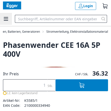
Login
mpen, Batterien, Generatoren
Stromverteilung, Elektroinstallationsmaterial
Phasenwender CEE 16A 5P
400V
36.32
Ihr Preis
CHF / Stk.
Stk.
z.Z. kein Lagerbestand
Artikel-Nr:
K5585/1
EAN Code:
2100000334940