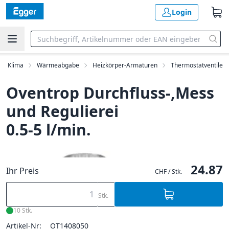
Login
ng, Klima
Wärmeabgabe
Heizkörper-Armaturen
Thermostatventile
Oventrop Durchfluss-,Mess
und Regulierei
0.5-5 l/min.
24.87
Ihr Preis
CHF / Stk.
Stk.
10 Stk.
Artikel-Nr:
OT1408050