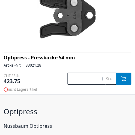
Optipress - Pressbacke 54 mm
Artikel-Nr:
83021.28
CHF / Stk.
Stk.
423.75
nicht Lagerartikel
Optipress
Nussbaum Optipress