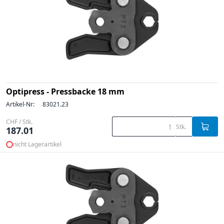
Optipress - Pressbacke 18 mm
Artikel-Nr:
83021.23
CHF / Stk.
Stk.
187.01
nicht Lagerartikel