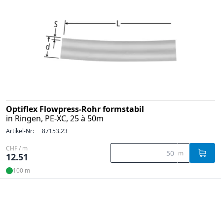
Optiflex Flowpress-Rohr formstabil
in Ringen, PE-XC, 25 à 50m
Artikel-Nr:
87153.23
CHF / m
m
12.51
100 m