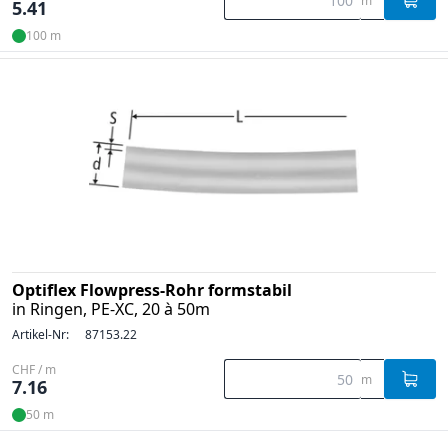
m
5.41
100 m
Optiflex Flowpress-Rohr formstabil
in Ringen, PE-XC, 20 à 50m
Artikel-Nr:
87153.22
CHF / m
m
7.16
50 m