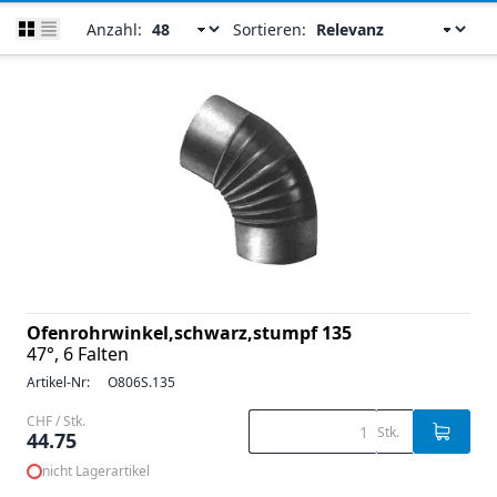
Anzahl:
Sortieren:
Ofenrohrwinkel,schwarz,stumpf 135
47°, 6 Falten
Artikel-Nr:
O806S.135
CHF / Stk.
Stk.
44.75
nicht Lagerartikel