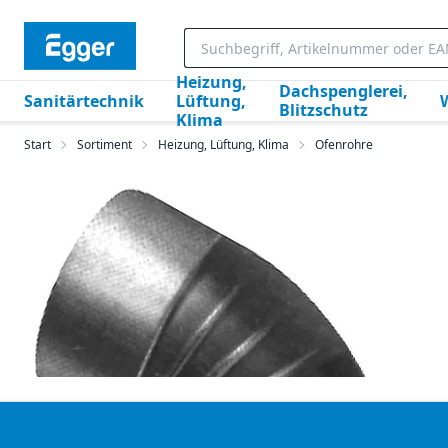
Heizung,
Dachspenglerei,
Sanitärtechnik
Lüftung,
Blitzschutz
Klima
Start
Sortiment
Heizung, Lüftung, Klima
Ofenrohre