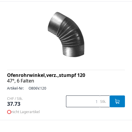
Ofenrohrwinkel,verz.,stumpf 120
47°, 6 Falten
Artikel-Nr:
O806V.120
CHF / Stk.
Stk.
37.73
nicht Lagerartikel