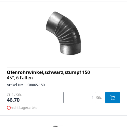
Ofenrohrwinkel,schwarz,stumpf 150
45°, 6 Falten
Artikel-Nr:
O806S.150
CHF / Stk.
Stk.
46.70
nicht Lagerartikel