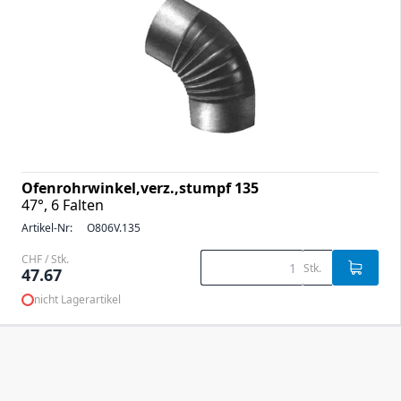
Ofenrohrwinkel,verz.,stumpf 135
47°, 6 Falten
Artikel-Nr:
O806V.135
CHF / Stk.
Stk.
47.67
nicht Lagerartikel