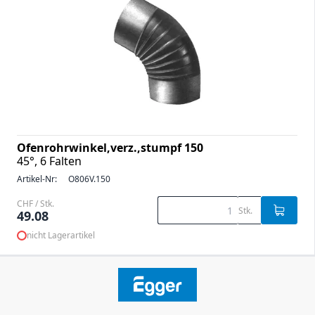
Ofenrohrwinkel,verz.,stumpf 150
45°, 6 Falten
Artikel-Nr:
O806V.150
CHF / Stk.
Stk.
49.08
nicht Lagerartikel