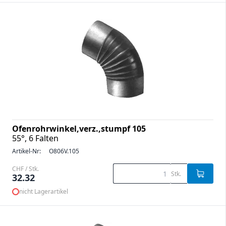
Ofenrohrwinkel,verz.,stumpf 105
55°, 6 Falten
Artikel-Nr:
O806V.105
CHF / Stk.
Stk.
32.32
nicht Lagerartikel