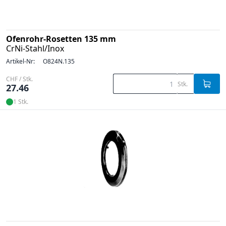
Ofenrohr-Rosetten 135 mm
CrNi-Stahl/Inox
Artikel-Nr:
O824N.135
CHF / Stk.
Stk.
27.46
1 Stk.