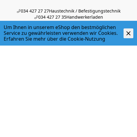
034 427 27 27
Haustechnik / Befestigungstechnik
034 427 27 35
Handwerkerladen
info@egger-burgdorf.ch
Um Ihnen in unserem eShop den bestmöglichen
Service zu gewährleisten verwenden wir Cookies.
Erfahren Sie mehr über die
Cookie-Nutzung
ÜBER UNS
GESCHÄFTSBEREICHE
SERVICES
PARTNER
Impressum
Datenschutz
Fernsupport
AGB/VLB
iOS App
Google App
© 2026 Egger + Co. AG
powered by polynorm