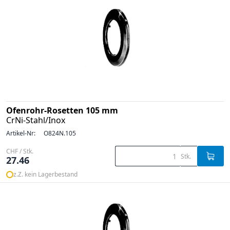
Ofenrohr-Rosetten 105 mm
CrNi-Stahl/Inox
Artikel-Nr:
O824N.105
CHF / Stk.
Stk.
27.46
z.Z. kein Lagerbestand