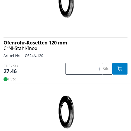
Ofenrohr-Rosetten 120 mm
CrNi-Stahl/Inox
Artikel-Nr:
O824N.120
CHF / Stk.
Stk.
27.46
1 Stk.