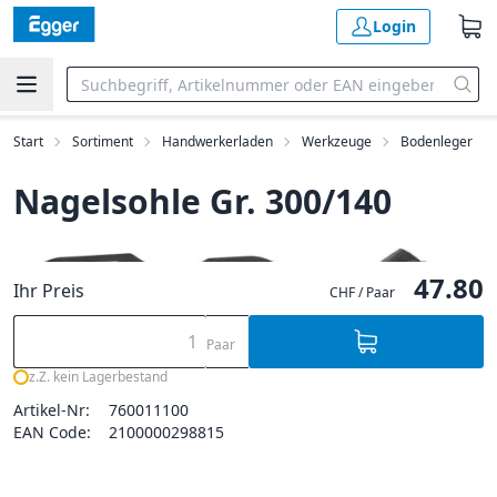
Login
Start
Sortiment
Handwerkerladen
Werkzeuge
Bodenleger
Nagelsohle Gr. 300/140
47.80
Ihr Preis
CHF / Paar
Paar
z.Z. kein Lagerbestand
Artikel-Nr:
760011100
EAN Code:
2100000298815