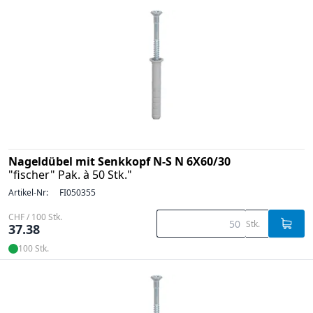
Nageldübel mit Senkkopf N-S N 6X60/30
"fischer" Pak. à 50 Stk."
Artikel-Nr:
FI050355
CHF / 100 Stk.
Stk.
37.38
100 Stk.