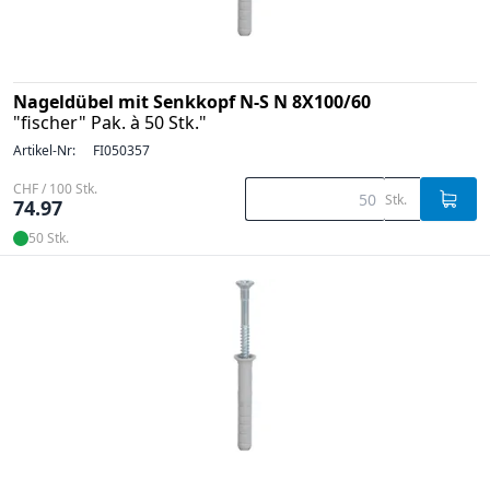
Nageldübel mit Senkkopf N-S N 8X100/60
"fischer" Pak. à 50 Stk."
Artikel-Nr:
FI050357
CHF / 100 Stk.
Stk.
74.97
50 Stk.