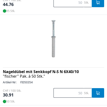
CHF / 100 Stk.
Stk.
44.76
95 Stk.
Nageldübel mit Senkkopf N-S N 6X40/10
"fischer" Pak. à 50 Stk."
Artikel-Nr:
FI050354
CHF / 100 Stk.
Stk.
30.91
50 Stk.