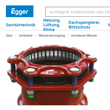
Heizung,
Dachspenglerei,
Sanitärtechnik
Lüftung,
Blitzschutz
Klima
Start
Sortiment
Wasserversorgung
Armaturen Wasser