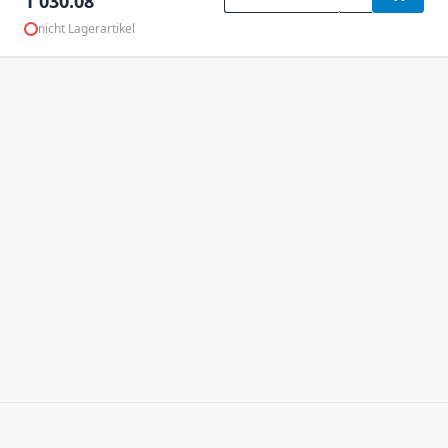
1'030.08
nicht Lagerartikel