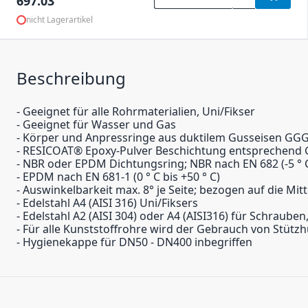
697.03
nicht Lagerartikel
Beschreibung
- Geeignet für alle Rohrmaterialien, Uni/Fikser
- Geeignet für Wasser und Gas
- Körper und Anpressringe aus duktilem Gusseisen GG
- RESICOAT® Epoxy-Pulver Beschichtung entsprechend
- NBR oder EPDM Dichtungsring; NBR nach EN 682 (-5 ° C 
- EPDM nach EN 681-1 (0 ° C bis +50 ° C)
- Auswinkelbarkeit max. 8° je Seite; bezogen auf die Mi
- Edelstahl A4 (AISI 316) Uni/Fiksers
- Edelstahl A2 (AISI 304) oder A4 (AISI316) für Schraub
- Für alle Kunststoffrohre wird der Gebrauch von Stütz
- Hygienekappe für DN50 - DN400 inbegriffen