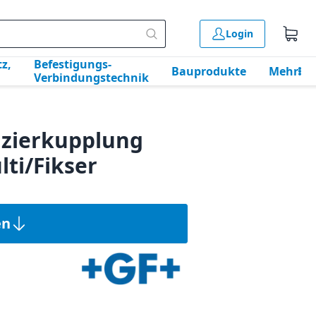
Login
z,
Befestigungs-
Bauprodukte
Mehr
Verbindungstechnik
uzierkupplung
lti/Fikser
en