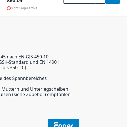
860.04
nicht Lagerartikel
G45 nach EN-GJS-450-10
 GSK-Standard und EN 14901
bis +50 ° C)
tte des Spannbereiches
en, Muttern und Unterlegscheiben.
hülsen (siehe Zubehör) empfohlen