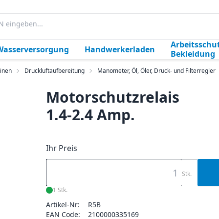
Arbeitsschut
Wasserversorgung
Handwerkerladen
Bekleidung
inen
Druckluftaufbereitung
Manometer, Öl, Öler, Druck- und Filterregler
Motorschutzrelais
1.4-2.4 Amp.
Ihr Preis
Stk.
1 Stk.
Artikel-Nr:
R5B
EAN Code:
2100000335169