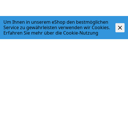
Um Ihnen in unserem eShop den bestmöglichen
Service zu gewährleisten verwenden wir Cookies.
Erfahren Sie mehr über die
Cookie-Nutzung
Beschreibung
- Systemrohr ML, rund vorgedämmt rot, Rollenware, W
/ m·K: 0.04
ADRESSE