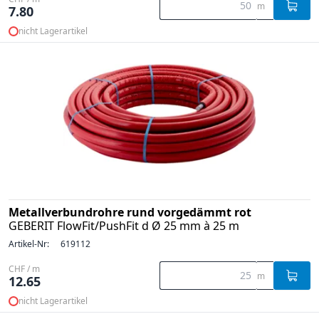
m
7.80
nicht Lagerartikel
Metallverbundrohre rund vorgedämmt rot
GEBERIT FlowFit/PushFit d Ø 25 mm à 25 m
Artikel-Nr:
619112
CHF / m
m
12.65
nicht Lagerartikel