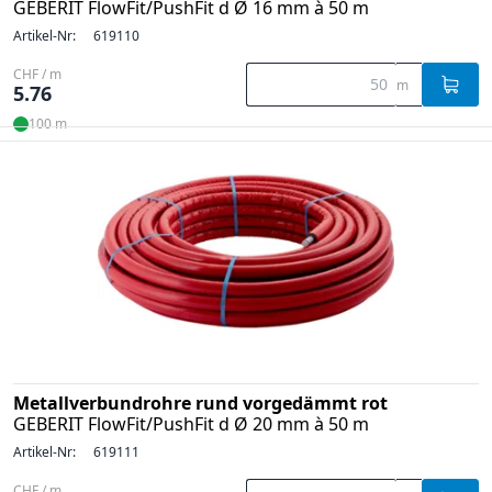
GEBERIT FlowFit/PushFit d Ø 16 mm à 50 m
Artikel-Nr:
619110
CHF / m
m
5.76
100 m
Metallverbundrohre rund vorgedämmt rot
GEBERIT FlowFit/PushFit d Ø 20 mm à 50 m
Artikel-Nr:
619111
CHF / m