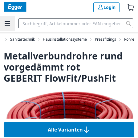
Login
nt
Sanitärtechnik
Hausinstallationssysteme
Pressfittings
Rohre
Metallverbundrohre rund
vorgedämmt rot
GEBERIT FlowFit/PushFit
Alle Varianten