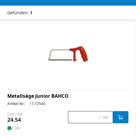
Gefunden:
1
Metallsäge Junior BAHCO
Artikel-Nr:
17.72540
CHF / Stk.
Stk.
24.54
2 Stk.