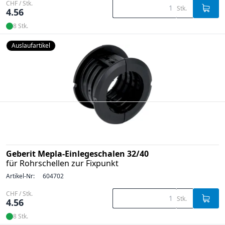
CHF / Stk.
Stk.
4.56
8 Stk.
Auslaufartikel
Geberit Mepla-Einlegeschalen 32/40
für Rohrschellen zur Fixpunkt
Artikel-Nr:
604702
CHF / Stk.
Stk.
4.56
8 Stk.