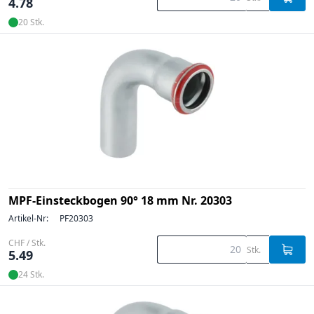
4.78
20 Stk.
MPF-Einsteckbogen 90° 18 mm Nr. 20303
Artikel-Nr:
PF20303
CHF / Stk.
Stk.
5.49
24 Stk.