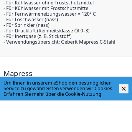
- Für Kühlwasser ohne Frostschutzmittel
- Für Kühlwasser mit Frostschutzmittel
- Für Fernwärmeheizungswasser = 120° C
- Für Löschwasser (nass)
- Für Sprinkler (nass)
- Für Druckluft (Reinheitsklasse Öl 0–3)
- Für Inertgase (z. B. Stickstoff)
- Verwendungsübersicht: Geberit Mapress C-Stahl
Mapress
Um Ihnen in unserem eShop den bestmöglichen
Geberit Mapress
Service zu gewährleisten verwenden wir Cookies.
Erfahren Sie mehr über die
Cookie-Nutzung